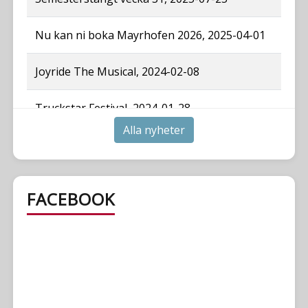
Nu kan ni boka Mayrhofen 2026, 2025-04-01
Joyride The Musical, 2024-02-08
Truckstar Festival, 2024-01-28
Alla nyheter
Fagerås Påskliljor, 2024-01-08
Katalog 2024, 2024-01-01
FACEBOOK
Whisky och rom festival Bordershop, 2021-
10-01
Stängt 15/9, 2021-09-14
Semesterstängt vecka 26, 2021-06-26