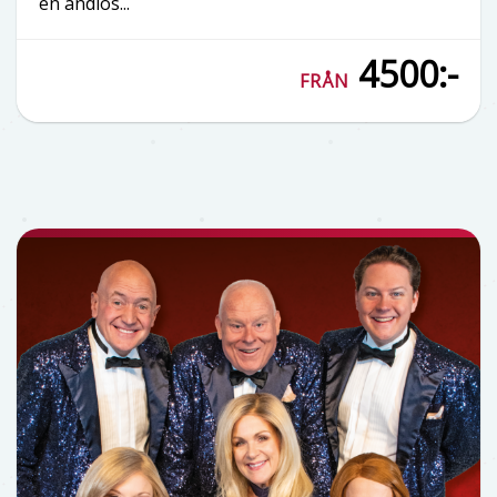
en andlös...
4500:-
FRÅN