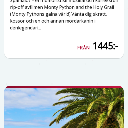
Spamalot – en humoristisk musikal och kärleksfull
rip-off avfilmen Monty Python and the Holy Grail
(Monty Pythons galna värld).Vänta dig skratt,
kossor och en och annan mördarkanin i
denlegendari...
1445:-
FRÅN