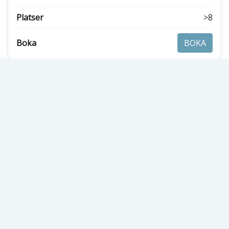
>8
BOKA
RESEKALENDER
2026-08-
Ullared
Från:
11
300:-
2026-08-
Åland med
Från: