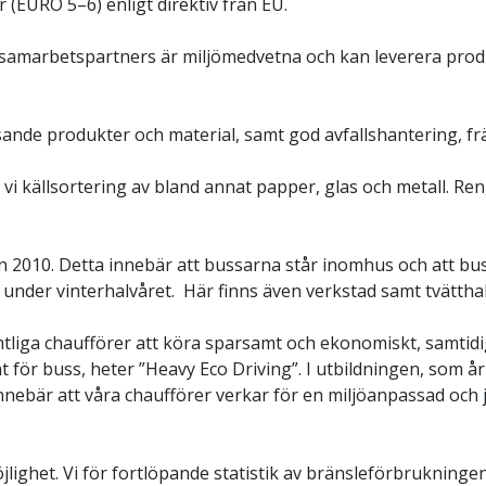
 (EURO 5–6) enligt direktiv från EU.
och samarbetspartners är miljömedvetna och kan leverera prod
sande produkter och material, samt god avfallshantering, frä
 vi källsortering av bland annat papper, glas och metall. R
 2010. Detta innebär att bussarna står inomhus och att buss
under vinterhalvåret. Här finns även verkstad samt tvätthall
amtliga chaufförer att köra sparsamt och ekonomiskt, samtidi
 för buss, heter ”Heavy Eco Driving”. I utbildningen, som å
nnebär att våra chaufförer verkar för en miljöanpassad och 
öjlighet. Vi för fortlöpande statistik av bränsleförbrukning