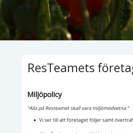
ResTeamets företa
Miljöpolicy
”Alla på Resteamet skall vara miljömedvetna.”
Vi ser till att företaget följer samt övertr