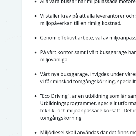
Alla våra bussar har miljöklassade motorer
Vi ställer krav på att alla leverantörer 
miljöpåverkan till en rimlig kostnad.
Genom effektivt arbete, val av miljöanpas
På vårt kontor samt i vårt bussgarage har
miljövänliga.
Vårt nya bussgarage, invigdes under våren
vi får minskad tomgångskörning, speciellt 
”Eco Driving”, är en utbildning som lär s
Utbildningsprogrammet, speciellt utformat
teknik- och miljöanpassade körsätt. Det i
tomgångskörning.
Miljödiesel skall användas där det finns m