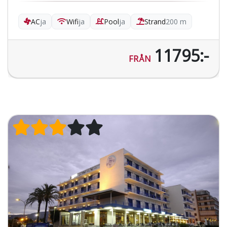
AC
ja
Wifi
ja
Pool
ja
Strand
200 m
11795:-
FRÅN