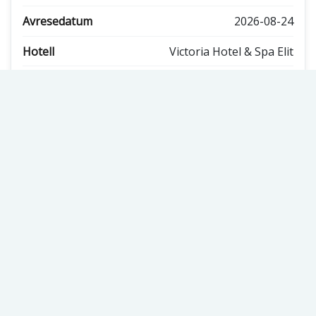
2026-08-24
Victoria Hotel & Spa Elit
25695:-
0
Inga platser kvar
Spanien, Roses
21
2026-08-24
Inget Hotell
4500:-