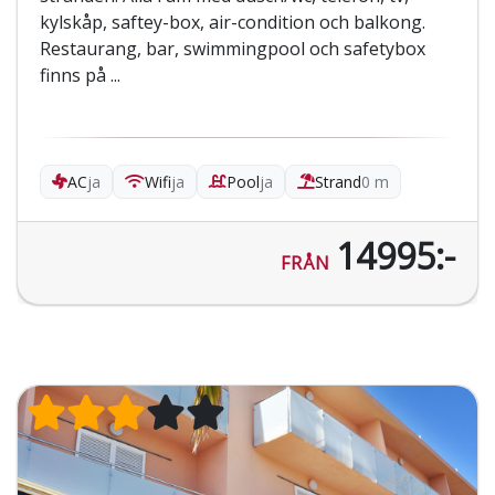
kylskåp, saftey-box, air-condition och balkong.
Restaurang, bar, swimmingpool och safetybox
finns på ...
AC
ja
Wifi
ja
Pool
ja
Strand
0 m
14995:-
FRÅN