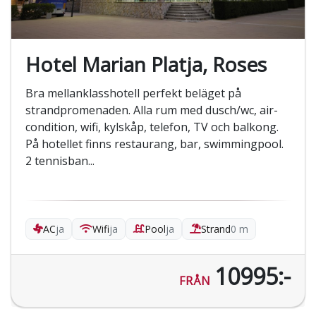
Hotel Marian Platja, Roses
Bra mellanklasshotell perfekt beläget på
strandpromenaden. Alla rum med dusch/wc, air-
condition, wifi, kylskåp, telefon, TV och balkong.
På hotellet finns restaurang, bar, swimmingpool.
2 tennisban...
AC
ja
Wifi
ja
Pool
ja
Strand
0 m
10995:-
FRÅN